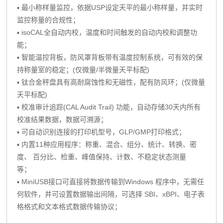
▪ 最小称样量监控，依据USP设定天平的最小称样量，并实时
监控称量的合规性；
▪ isoCAL全自动内校，温度和时间触发的自动内校和调整功
能；
▪ 智能温控背板，防风罩背板带有温度控制系统，可有效的保
持称量室的稳定；(仅微量/半微量天平标配)
▪ 钛合金秤盘具有高耐腐蚀性和无磁性，配有防风环；(仅微量
天平标配)
▪ 校准审计追踪(CAL Audit Trail) 功能，自动存储30天内所有
校准结果数据，数据可溯源；
▪ 可自动识别连接的打印机型号，GLP/GMP打印格式；
▪ 内置11种应用程序：称重、混合、组分、统计、转换、密
度、 百分比、检重、峰值保持、计数、不稳定状态测量
等；
▪ MiniUSB接口可直接将数据传输到Windows 程序中，无需任
何软件，并可设置数据输出间隔，可选择 SBI、xBPI、电子表
格格式和文本格式数据传输协议；