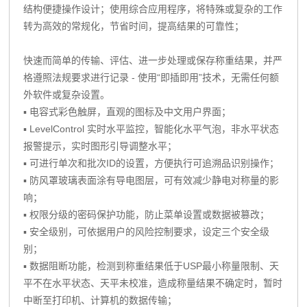
结构便捷操作设计；使用综合应用程序，将特殊或复杂的工作
转为高效的常规化，节省时间，提高结果的可靠性；
快速而简单的传输、评估、进一步处理或保存称重结果，并严
格遵照法规要求进行记录 - 使用“即插即用”技术，无需任何额
外软件或复杂设置。
▪ 电容式彩色触屏，直观的图标及中文用户界面；
▪ LevelControl 实时水平监控，智能化水平气泡，非水平状态
报警提示，实时图形引导调整水平；
▪ 可进行单次和批次ID的设置，方便执行可追溯品识别操作；
▪ 防风罩玻璃表面涂有导电图层，可有效减少静电对称量的影
响；
▪ 权限分级的密码保护功能，防止菜单设置或数据被篡改；
▪ 安全级别，可依据用户的风险控制要求，设定三个安全级
别；
▪ 数据阻断功能，检测到称重结果低于USP最小称量限制、天
平不在水平状态、天平未校准，造成称量结果不确定时，暂时
中断至打印机、计算机的数据传输；