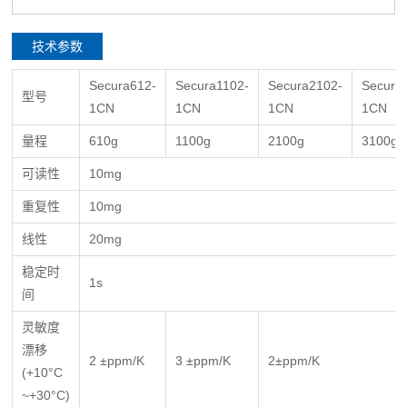
技术参数
Secura612-
Secura1102-
Secura2102-
Secura
型号
1CN
1CN
1CN
1CN
量程
610g
1100g
2100g
3100g
可读性
10mg
重复性
10mg
线性
20mg
稳定时
1s
间
灵敏度
漂移
2 ±ppm/K
3 ±ppm/K
2±ppm/K
(+10°C
~+30°C)