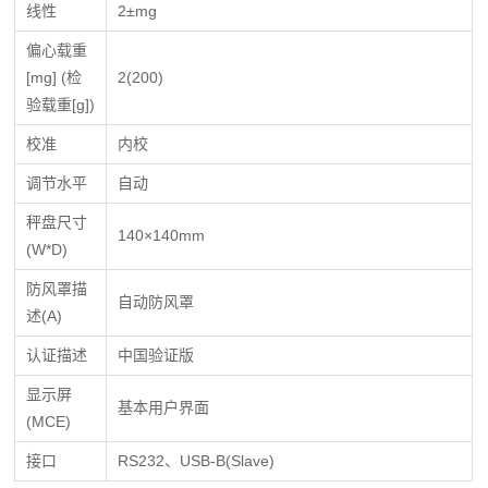
线性
2±mg
偏心载重
[mg] (检
2(200)
验载重[g])
校准
内校
调节水平
自动
秤盘尺寸
140×140mm
(W*D)
防风罩描
自动防风罩
述(A)
认证描述
中国验证版
显示屏
基本用户界面
(MCE)
接口
RS232、USB-B(Slave)