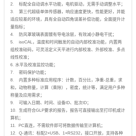
2. 标配全自动调水平功能，电机驱动，无需手动调整水平；
3. 第三代超级单体传感器，响应速度更快，性能更好，并能
适应较差的环境，具有全自动四角误差补偿功能，全面提升计
量指标；
4. 防风罩玻璃表面镀有导电涂层，有效减小静电干扰；
5. isoCAL，温度和时间触发的自动内部校准功能，内置两
组校准砝码，可灵活定义天平进行内部校准、外部校准、多点
线性校准；
6. 水平及校准监控功能；
7. 密码保护功能；
8. 内置多种标准应用程序：计数，百分比，净重-总重，求
和，动物称量，计算（乘除），密度，统计等，满足用户多种
称量及应用需求；
9. 可输入日期、时间、设备ID、批次ID；
10. 生成符合GLP要求的报告，报告可直接输出至打印机或计
算机；
11. PC直连，不需软件即可将数据传输至计算机；
12. Q-通讯：标配2×USB、1×RS232，接口开放，支持各种