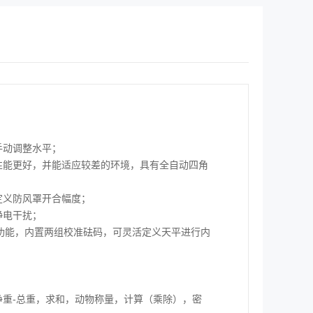
手动调整水平；
性能更好，并能适应较差的环境，具有全自动四角
定义防风罩开合幅度；
静电干扰；
校准功能，内置两组校准砝码，可灵活定义天平进行内
净重-总重，求和，动物称量，计算（乘除），密