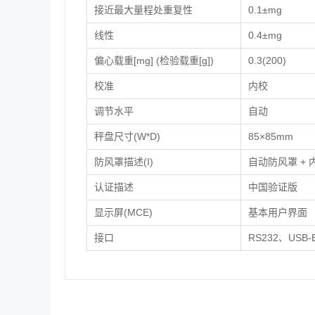
接近最大量程处重复性
0.1±mg
线性
0.4±mg
偏心载重[mg] (检验载重[g])
0.3(200)
校准
内校
调节水平
自动
秤盘尺寸(W*D)
85×85mm
防风罩描述(I)
自动防风罩 +
认证描述
中国验证版
显示屏(MCE)
基本用户界面
接口
RS232、USB-B