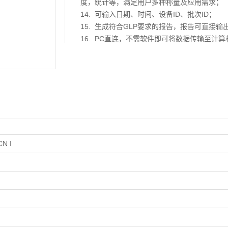
度，统计等，满足用户多种称量及应用需求；
14. 可输入日期、时间、设备ID、批次ID；
15. 生成符合GLP要求的报告，报告可直接
16. PC直连，不需软件即可将数据传输至计算
17. Q-通讯：标配2×USB、1×RS232
N I