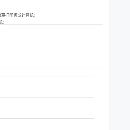
输出至打印机或计算机；
机；
，接口开放，支持各种设备联用和系统接入；