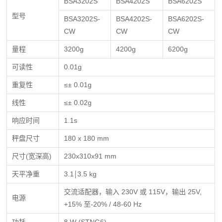
BSA3202S
BSA4202S
BSA6202S
型号
BSA3202S-
BSA4202S-
BSA6202S-
CW
CW
CW
量程
3200g
4200g
6200g
可读性
0.01g
重复性
≤± 0.01g
线性
≤± 0.02g
响应时间
1.1s
秤盘尺寸
180 x 180 mm
尺寸(宽深高)
230x310x91 mm
天平净重
3.1￨3.5 kg
交流适配器，输入 230V 或 115V，输出 25V,
电源
+15% 至-20% / 48-60 Hz
功耗
8 W (STNG6)