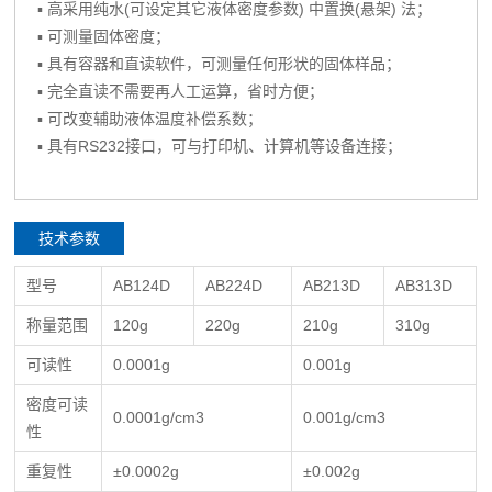
▪ 高采用纯水(可设定其它液体密度参数) 中置换(悬架) 法；
▪ 可测量固体密度；
▪ 具有容器和直读软件，可测量任何形状的固体样品；
▪ 完全直读不需要再人工运算，省时方便；
▪ 可改变辅助液体温度补偿系数；
▪ 具有RS232接口，可与打印机、计算机等设备连接；
技术参数
型号
AB124D
AB224D
AB213D
AB313D
称量范围
120g
220g
210g
310g
可读性
0.0001g
0.001g
密度可读
0.0001g/cm3
0.001g/cm3
性
重复性
±0.0002g
±0.002g