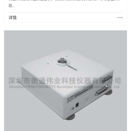
功...
详情