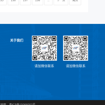
135
136
137
138
...
下一页
尾页
关于我们
请加微信联系
请加微信联系
站地图
粤ICP备15066002号